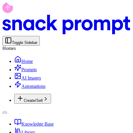
Toggle Sidebar
Homes
Home
Prompts
AI Images
Automations
Create/Sell
Knowledge Base
Library