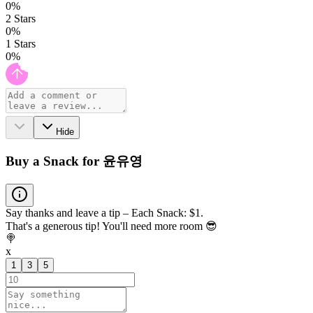
0
%
2
Stars
0
%
1
Stars
0
%
Hide
Buy a Snack for 윤유영
Say thanks and leave a tip – Each Snack: $1.
That's a generous tip! You'll need more room 😎
🍭
x
1
3
5