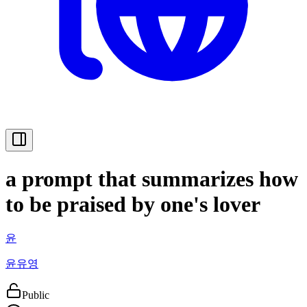
a prompt that summarizes how
to be praised by one's lover
윤
윤유영
Public